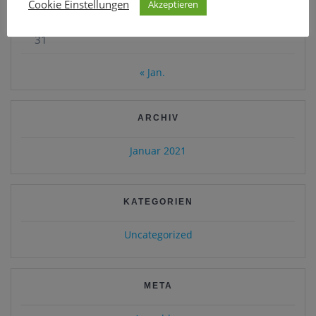
Cookie Einstellungen
Akzeptieren
24
25
26
27
28
29
30
31
« Jan.
ARCHIV
Januar 2021
KATEGORIEN
Uncategorized
META