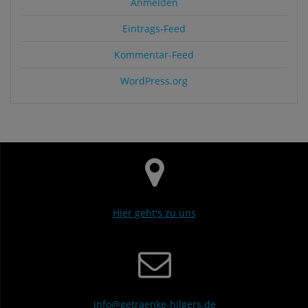
Anmelden
Eintrags-Feed
Kommentar-Feed
WordPress.org
Hier geht's zu uns
info@getraenke-hilgers.de