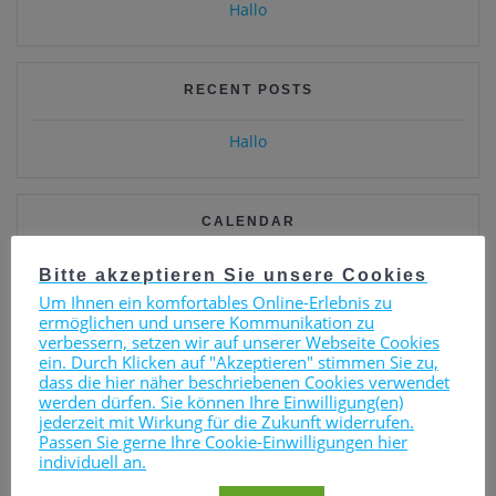
Hallo
RECENT POSTS
Hallo
CALENDAR
August 2026
Bitte akzeptieren Sie unsere Cookies
M
D
M
D
F
S
S
Um Ihnen ein komfortables Online-Erlebnis zu
ermöglichen und unsere Kommunikation zu
verbessern, setzen wir auf unserer Webseite Cookies
1
2
ein. Durch Klicken auf "Akzeptieren" stimmen Sie zu,
dass die hier näher beschriebenen Cookies verwendet
3
4
5
6
7
8
9
werden dürfen. Sie können Ihre Einwilligung(en)
jederzeit mit Wirkung für die Zukunft widerrufen.
10
11
12
13
14
15
16
Passen Sie gerne Ihre Cookie-Einwilligungen hier
individuell an.
17
18
19
20
21
22
23